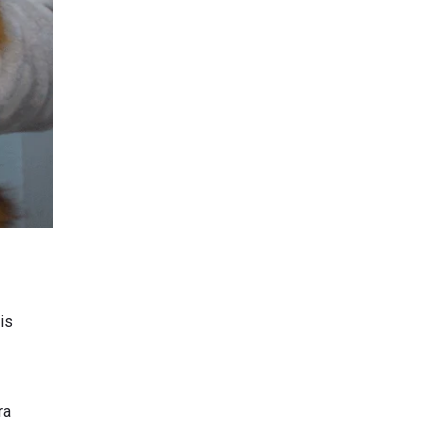
is
ra