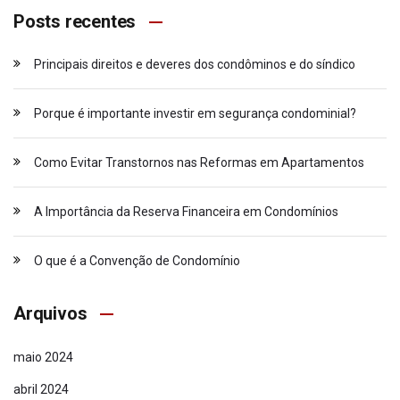
Posts recentes
Principais direitos e deveres dos condôminos e do síndico
Porque é importante investir em segurança condominial?
Como Evitar Transtornos nas Reformas em Apartamentos
A Importância da Reserva Financeira em Condomínios
O que é a Convenção de Condomínio
Arquivos
Empresa referência na administração de condomínios
maio 2024
com total apoio as áreas Contábil, Comercial,
abril 2024
Operacional, Administrativa, Financeira e Jurídica.