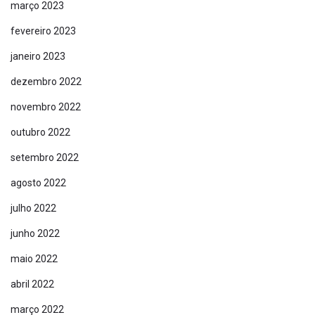
março 2023
Contato
fevereiro 2023
janeiro 2023
dezembro 2022
Avenida Padres Olivetanos, 236 - Vila Esperança -
São Paulo/SP
novembro 2022
outubro 2022
atendimento@grupoatualsp.com
setembro 2022
11 2579-8227
agosto 2022
julho 2022
junho 2022
maio 2022
abril 2022
março 2022